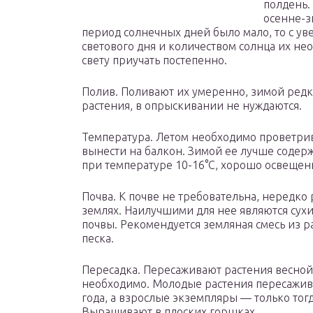
полдень.
осенне-
период солнечных дней было мало, то с у
светового дня и количеством солнца их не
свету приучать постепенно.
Полив. Поливают их умеренно, зимой редко
растения, в опрыскивании не нуждаются.
Температура. Летом необходимо проветрив
вынести на балкон. Зимой ее лучше соде
при температуре 10-16°С, хорошо освещен
Почва. К почве не требовательна, нередко
землях. Наилучшими для нее являются сух
почвы. Рекомендуется земляная смесь из р
песка.
Пересадка. Пересаживают растения весной,
необходимо. Молодые растения пересажива
года, а взрослые экземпляры — только тогд
Выращивают в плоских горшках.