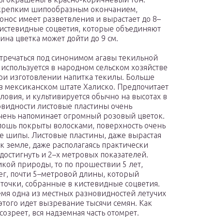
 крепким шипообразным окончанием,
тонос имеет разветвления и вырастает до 8–
кистевидные соцветия, которые объединяют
ина цветка может дойти до 9 см.
тречаться под синонимом агавы текильной
о используется в народном сельском хозяйстве
ри изготовлении напитка текилы. Больше
в мексиканском штате Халиско. Предпочитает
ловия, и культивируется обычно на высотах в
новидности листовые пластины очень
очень напоминает огромный розовый цветок.
плошь покрыты волосками, поверхность очень
е шипы. Листовые пластины, даже вырастая
к земле, даже располагаясь практически
достигнуть и 2–х метровых показателей.
икой природы, то по прошествии 5 лет,
г, почти 5–метровой длины, который
точки, собранные в кистевидные соцветия.
емя одна из местных разновидностей летучих
е этого идет вызревание тысячи семян. Как
озреет, вся надземная часть отомрет.