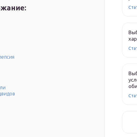
жание:
Ста
Выб
хар
Ста
пепсия
Выб
усл
оби
ели
двидов
Ста