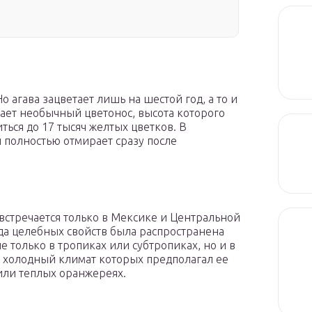
о агава зацветает лишь на шестой год, а то и
вает необычный цветонос, высота которого
иться до 17 тысяч желтых цветков. В
ы полностью отмирает сразу после
встречается только в Мексике и Центральной
да целебных свойств была распространена
 только в тропиках или субтропиках, но и в
, холодный климат которых предполагал ее
ли теплых оранжереях.