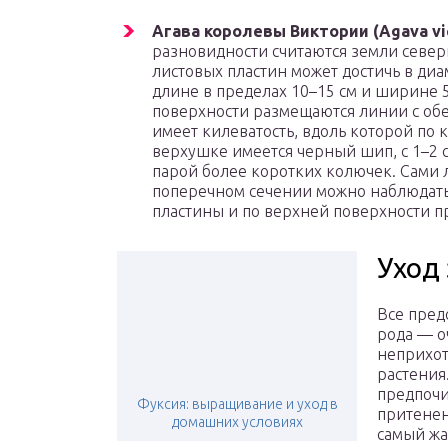
Агава королевы Виктории (Agava vic
разновидности считаются земли север
листовых пластин может достичь в диа
длине в пределах 10–15 см и ширине 
поверхности размещаются линии с обеи
имеет килеватость, вдоль которой по к
верхушке имеется черный шип, с 1–2 
парой более коротких колючек. Сами 
поперечном сечении можно наблюдать
пластины и по верхней поверхности п
Уход 
Все пред
рода — о
неприхо
растения
предпочи
Фуксия: выращивание и уход в
притенен
домашних условиях
самый ж