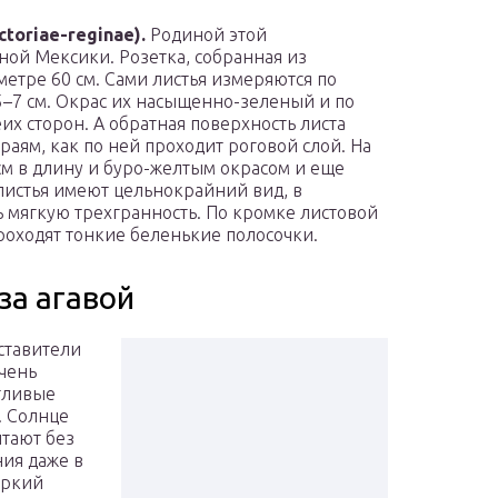
toriae-reginae).
Родиной этой
ной Мексики. Розетка, собранная из
метре 60 см. Сами листья измеряются по
5–7 см. Окрас их насыщенно-зеленый и по
х сторон. А обратная поверхность листа
раям, как по ней проходит роговой слой. На
см в длину и буро-желтым окрасом и еще
листья имеют цельнокрайний вид, в
 мягкую трехгранность. По кромке листовой
роходят тонкие беленькие полосочки.
за агавой
ставители
чень
тливые
. Солнце
тают без
ия даже в
аркий