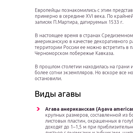
Европейцы познакомились с этим предста
примерно в середине XVI века. По крайней
записях П.Мартира, датируемых 1533 г.
В настоящее время в странах Средиземном
американскую в качестве декоративного ра
территории России ее можно встретить в 
Черноморском побережье Кавказа.
В прошлом столетии находилась на грани и
более сотни экземпляров. Но вскоре все 
остановили.
Виды агавы
Агава американская (Agava american
крупных размеров, составленной из 
листовых пластин, окрашенных в голу
доходят до 1–1,5 м при приблизительн
листьев с выемками и зубчиками, ши