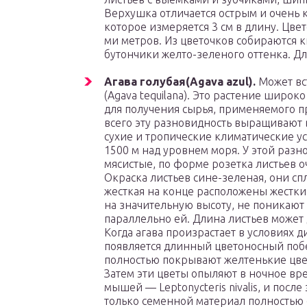
Верхушка отличается острым и очень
которое измеряется 3 см в длину. Цве
ми метров. Из цветочков собираются 
бутончики желто-зеленого оттенка. Дл
Агава голубая(Agava azul).
Может вс
(Agava tequilana). Это растение широк
для получения сырья, применяемого п
всего эту разновидность выращивают 
сухие и тропические климатические ус
1500 м над уровнем моря. У этой раз
мясистые, по форме розетка листьев 
Окраска листьев сине-зеленая, они с
жесткая на конце расположены жестки
на значительную высоту, не поникают 
параллельно ей. Длина листьев может 
Когда агава произрастает в условиях д
появляется длинный цветоносный побе
полностью покрывают желтенькие цве
Затем эти цветы опыляют в ночное вр
мышей — Leptonycteris nivalis, и посл
только семенной материал полностью с