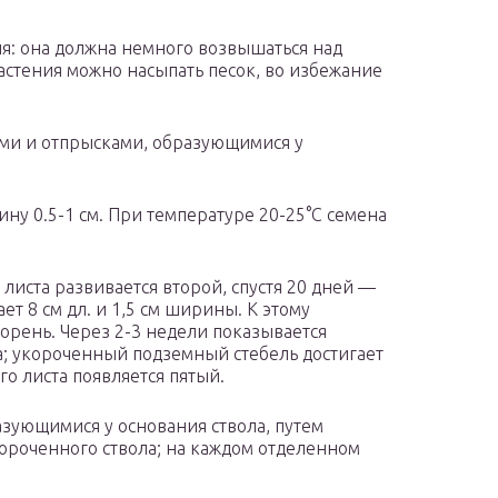
ия: она должна немного возвышаться над
стения можно насыпать песок, во избежание
ми и отпрысками, образующимися у
ну 0.5-1 см. При температуре 20-25°С семена
листа развивается второй, спустя 20 дней —
ет 8 см дл. и 1,5 см ширины. К этому
орень. Через 2-3 недели показывается
а; укороченный подземный стебель достигает
го листа появляется пятый.
зующимися у основания ствола, путем
короченного ствола; на каждом отделенном