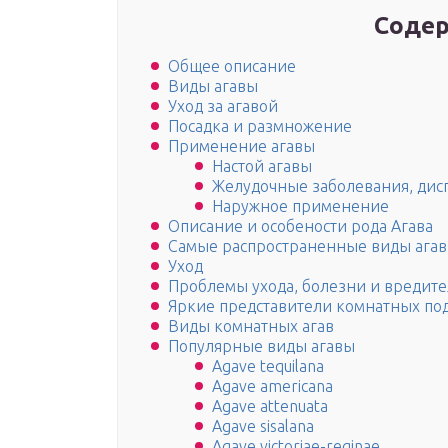
Содер
Общее описание
Виды агавы
Уход за агавой
Посадка и размножение
Применение агавы
Настой агавы
Желудочные заболевания, дис
Наружное применение
Описание и особености рода Агава
Самые распространенные виды агав
Уход
Проблемы ухода, болезни и вредит
Яркие представители комнатных по
Виды комнатных агав
Популярные виды агавы
Agave tequilana
Agave americana
Agave attenuata
Agave sisalana
Agave victoriae-reginae