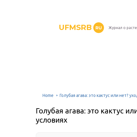
UFMSRB
RU
Журнал о раст
Home
Голубая агава: это кактус или нет? у
Голубая агава: это кактус и
условиях