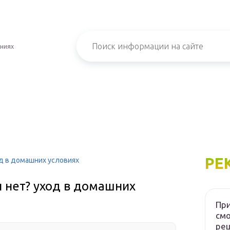
ениях
РЕ
ход в домашних условиях
ли нет? уход в домашних
При
см
ре