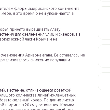
вителем флоры американского континента
 мере, в это время о ней упоминается в
орья принято выращивать Агаву
стения для озеленения улиц и скверов. На
парках южной части Крыма и на
счезновения Аризона агава. Ее оставалось не
нормализовалось, снижение популяции
a).
Растение, отличающееся розеткой
большого количества линейно-ланцетных
бовато-зеленый колер. По длине листья
ой ширине в 20 см у основания. Кромка
пы окрашены в красно-коричневый тон.