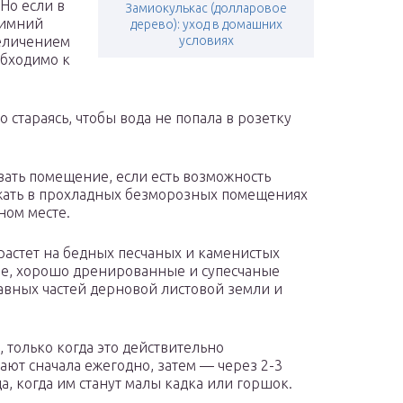
 Но если в
Замиокулькас (долларовое
зимний
дерево): уход в домашних
величением
условиях
обходимо к
 стараясь, чтобы вода не попала в розетку
ать помещение, если есть возможность
ржать в прохладных безморозных помещениях
ном месте.
 растет на бедных песчаных и каменистых
ие, хорошо дренированные и супесчаные
авных частей дерновой листовой земли и
 только когда это действительно
ют сначала ежегодно, затем — через 2-3
а, когда им станут малы кадка или горшок.