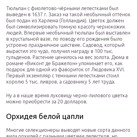
Тюльпан с фиолетово-чёрными лепестками был
выведен в 1637 г. Заказ на такой необычный оттенок
был подан из Харлема (Голландия). Цветок должен
был символизировать томную красоту чернокожих
людей. Впервые необычный тюльпан был выставлен
в хрустальной вазе, по поводу его рождения было
устроено праздничное шествие. Садовод, который
вырастил это чудо, получил награду в 100 тыс.
гульденов. Растение ценилось на вес золота. Дюма в
романе «Виконт де Бражелон» упоминает его, как
подарок для одной из фавориток от Людовика XVI.
Первый экземпляр с темными лепестками стоил
королю 5 тыс. ливров, а садовнику 5 лет труда.
Ну а в наше время луковицу черно-лилового цветка
можно приобрести за 20 долларов.
Орхидея белой цапли
Многие селекционеры выводят новые сорта данного
вида орхидей с разными цветами лепестков, но