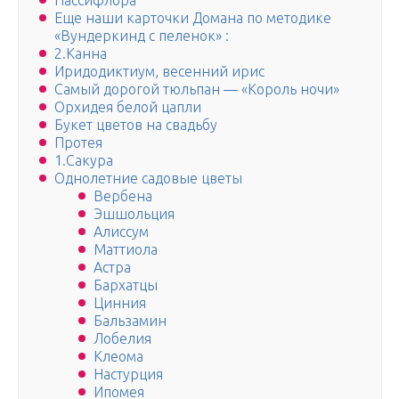
Пассифлора
Еще наши карточки Домана по методике
«Вундеркинд с пеленок» :
2.Канна
Иридодиктиум, весенний ирис
Самый дорогой тюльпан — «Король ночи»
Орхидея белой цапли
Букет цветов на свадьбу
Протея
1.Сакура
Однолетние садовые цветы
Вербена
Эшшольция
Алиссум
Маттиола
Астра
Бархатцы
Цинния
Бальзамин
Лобелия
Клеома
Настурция
Ипомея