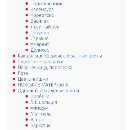
Подсолнечник
Календула
Кореопсис
Василек
Львиный зев
Петуния
Сальвия
Амарант
Долихос
Как дольше сберечь срезанные цветы
Сюжетные картинки
Печеночница, перелеска
Роза
Цветы вишни
ПОХОЖИЕ МАТЕРИАЛЫ
Однолетние садовые цветы
Вербена
Эшшольция
Алиссум
Маттиола
Астра
Бархатцы