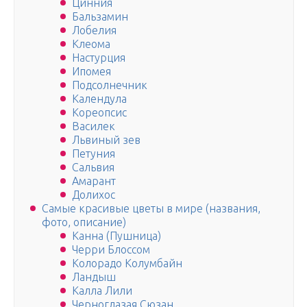
Цинния
Бальзамин
Лобелия
Клеома
Настурция
Ипомея
Подсолнечник
Календула
Кореопсис
Василек
Львиный зев
Петуния
Сальвия
Амарант
Долихос
Самые красивые цветы в мире (названия,
фото, описание)
Канна (Пушница)
Черри Блоссом
Колорадо Колумбайн
Ландыш
Калла Лили
Черноглазая Сюзан