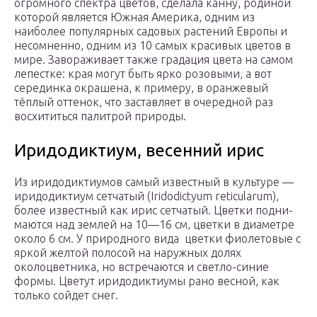
огромного спектра цветов, сделала канну, родиной
которой является Южная Америка, одним из
наиболее популярных садовых растений Европы и
несомненно, одним из 10 самых красивых цветов в
мире. Завораживает также градация цвета на самом
лепестке: края могут быть ярко розовыми, а вот
серединка окрашена, к примеру, в оранжевый
тёплый оттенок, что заставляет в очередной раз
восхититься палитрой природы.
Иридодиктиум, весенний ирис
Из иридодиктиумов самый известный в культуре —
иридодиктиум сетчатый (Iridodictyum reticularum),
более известный как ирис сетчатый. Цветки подни­
маются над землей на 10—16 см, цветки в диаметре
около 6 см. У природного вида цветки фиолетовые с
яркой желтой полосой на наружных долях
околоцветника, но встречаются и светло-синие
формы. Цветут иридодиктиумы рано весной, как
только сойдет снег.