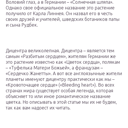
Воловий глаз, а в Германии – «Солнечная шляпа».
Однако свое официальное название это растение
получило от Карла Линнея. Он назвал его в честь
своих друзей и учителей, шведских ботаников папы
и сына Рудбек.
Дицентра великолепная. Дицентра – является тем
самым «Разбитым сердцем», жителям Германии же
это растение известно как «Цветок сердца», полякам
– «Туфелька Матери Божьей», а французам –
«Сердечко Жанетты». А вот все англоязычные жители
планеты именуют дицентру практически как мы –
«Кровоточащее сердце» («Bleeding heart»). Во всех
странах мира существует особая легенда, которая
объясняет то или иное романтическое название
цветка. Но описывать в этой статье мы их не будем,
так как вам надоест их читать.