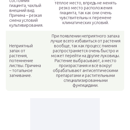
состояния
тёплое место, впредь не менять
гиацинта, чахлый
резко место расположения
внешний вид.
гиацинта, так как они очень
Причина – резкая
чувствительны к перемене
смена условий
климатических условий.
культивирования.
При появлении неприятного запаха
лучше всего избавиться от растения
Неприятный
вообще, так как процесс гниения
запах от
распространяется очень быстро и
растения,
может перейти на другие луковицы.
потемнение
Растение выбрасывают, а место
листвы. Причина
произрастания и всё вокруг
– тотальное
обрабатывают антисептическими
загнивание.
препаратами и растительными
специализированными
фунгицидами.