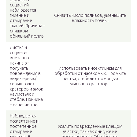
соцветий
наблюдается
гниение и
Снизить число поливов, уменьшить
отмирание
влажность почвы.
тканей. Причина –
слишком
обильный полив.
Листья и
соцветия
внезапно
начинают
получать
Использовать инсектициды для
повреждения в
обработки от насекомых. Промыть
виде чёрных/
листья, стебель с помощью
серых точек,
мыльного раствора.
кратеров и ямок
на листьях и
стебле. Причина
– наличие тли.
Наблюдается
пожелтение и
постепенное
Удалить повреждённые клещом
отмирание
участки, так как они уже не
листьев. В
восстановятся. Обработать