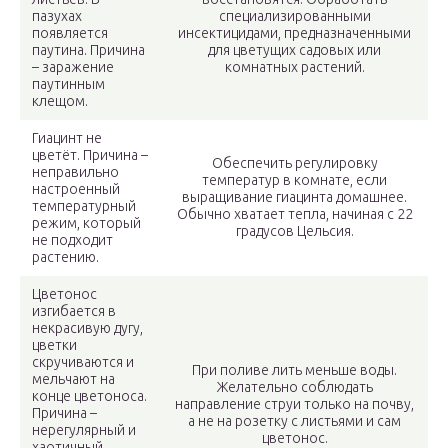
пазухах
специализированными
появляется
инсектицидами, предназначенными
паутина. Причина
для цветущих садовых или
– заражение
комнатных растений.
паутинным
клещом.
Гиацинт не
цветёт. Причина –
Обеспечить регулировку
неправильно
температур в комнате, если
настроенный
выращивание гиацинта домашнее.
температурный
Обычно хватает тепла, начиная с 22
режим, который
градусов Цельсия.
не подходит
растению.
Цветонос
изгибается в
некрасивую дугу,
цветки
скручиваются и
При поливе лить меньше воды.
мельчают на
Желательно соблюдать
конце цветоноса.
направление струи только на почву,
Причина –
а не на розетку с листьями и сам
нерегулярный и
цветонос.
хаотичный