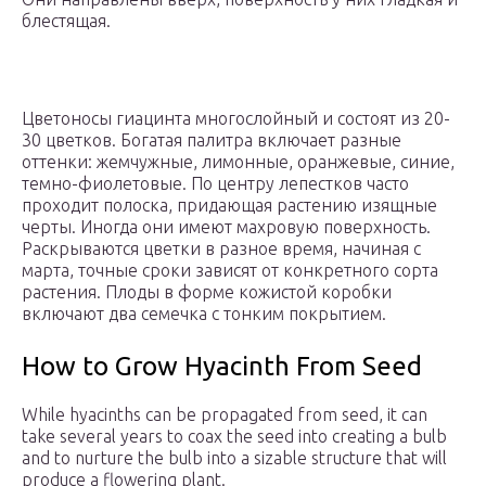
блестящая.
Цветоносы гиацинта многослойный и состоят из 20-
30 цветков. Богатая палитра включает разные
оттенки: жемчужные, лимонные, оранжевые, синие,
темно-фиолетовые. По центру лепестков часто
проходит полоска, придающая растению изящные
черты. Иногда они имеют махровую поверхность.
Раскрываются цветки в разное время, начиная с
марта, точные сроки зависят от конкретного сорта
растения. Плоды в форме кожистой коробки
включают два семечка с тонким покрытием.
How to Grow Hyacinth From Seed
While hyacinths can be propagated from seed, it can
take several years to coax the seed into creating a bulb
and to nurture the bulb into a sizable structure that will
produce a flowering plant.