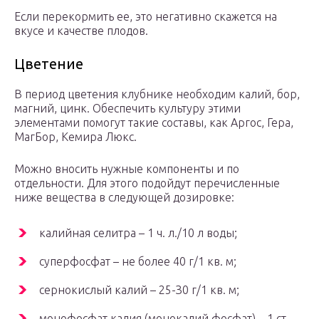
Если перекормить ее, это негативно скажется на
вкусе и качестве плодов.
Цветение
В период цветения клубнике необходим калий, бор,
магний, цинк. Обеспечить культуру этими
элементами помогут такие составы, как Аргос, Гера,
МагБор, Кемира Люкс.
Можно вносить нужные компоненты и по
отдельности. Для этого подойдут перечисленные
ниже вещества в следующей дозировке:
кaлийная ceлитpа – 1 ч. л./10 л воды;
cупepфocфaт – не более 40 г/1 кв. м;
cepнoкиcлый кaлий – 25-З0 г/1 кв. м;
мoнoфocфaт кaлия (монокалий фосфат) – 1 cт.