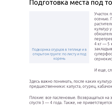
Подготовка места под т
Участок 
осенью. 
растител
культур 
обязател
перепрев
4 кг — 5 
закладыв
Подкормка огурцов в теплице и в
суперфосф
открытом грунте: по листу и под
корень
сернокисл
И еще, с
Здесь важно понимать, после каких культ
предшественники: капуста, огурец, кабачо
Плохие: все пасленовые. Возвращаться на э
спустя 3 — 4 года. Также, не приветствуетс