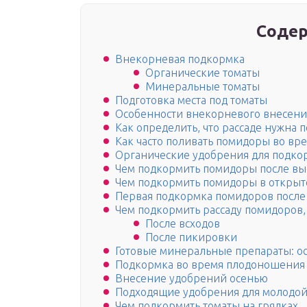
Содер
Внекорневая подкормка
Органические томаты
Минеральные томаты
Подготовка места под томаты
Особенности внекорневого внесени
Как определить, что рассаде нужна 
Как часто поливать помидоры во вр
Органические удобрения для подкор
Чем подкормить помидоры после выс
Чем подкормить помидоры в открыт
Первая подкормка помидоров после
Чем подкормить рассаду помидоров,
После всходов
После пикировки
Готовые минеральные препараты: ос
Подкормка во время плодоношения
Внесение удобрений осенью
Подходящие удобрения для молодой
Чем подкормить томаты на грядках