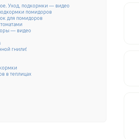
ное. Уход, подкормки — видео
подкормки помидоров
ок для помидоров
 томатами
доры — видео
м
нной гнили!
дкормки
в в теплицах