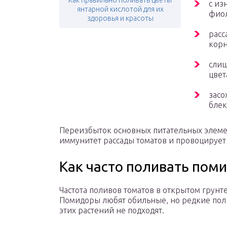
Как правильно поливать цветы
с из
янтарной кислотой для их
фио
здоровья и красоты
расс
корн
слиш
цвет
засо
блек
Переизбыток основных питательных элемен
иммунитет рассады томатов и провоцирует
Как часто поливать пом
Частота поливов томатов в открытом грунт
Помидоры любят обильные, но редкие пол
этих растений не подходят.