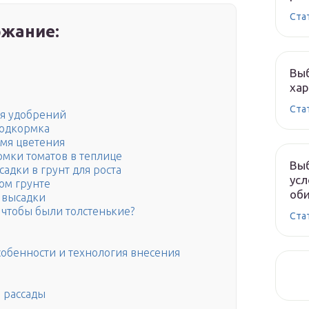
Ста
жание:
Выб
хар
Ста
я удобрений
подкормка
емя цветения
мки томатов в теплице
Выб
адки в грунт для роста
усл
ом грунте
оби
 высадки
 чтобы были толстенькие?
Ста
обенности и технология внесения
 рассады