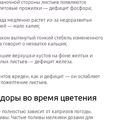
наночной стороны листьев появляются
летовые прожилки — дефицит фосфора;
ада медленно растет из-за недоразвитых
ей — мало калия;
ком вытянутый тонкий стебель измененного
а говорит о нехватке кальция;
хшие верхушки кустов на фоне желтых и
лых листьев — дефицит железа.
тов вреден, как и дефицит — он ослабляет
 пожелтение листьев.
идоры во время цветения
е полностью зависит от капризов погоды.
ивы. Частые поливы мелкими дозами для