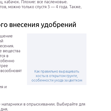
, кабачок. Плохие: все пасленовые.
тов, можно только спустя 3 — 4 года. Также,
го внесения удобрений
ошение
ий
несения.
е вещества
тся в
собенно
трее
 возобновят
Как правильно выращивать
хосты в открытом грунте,
особенности ухода за цветком
ия и
е напарники в опрыскивании. Выбирайте для
 дня.