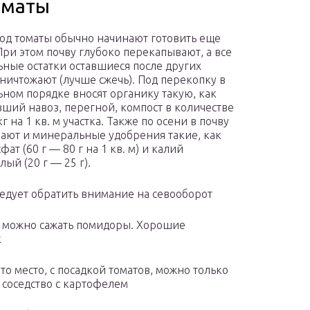
оматы
под томаты обычно начинают готовить еще
При этом почву глубоко перекапывают, а все
ьные остатки оставшиеся после других
уничтожают (лучше сжечь). Под перекопку в
ьном порядке вносят органику такую, как
ший навоз, перегной, компост в количестве
кг на 1 кв. м участка. Также по осени в почву
ают и минеральные удобрения такие, как
ат (60 г — 80 г на 1 кв. м) и калий
ый (20 г — 25 г).
ледует обратить внимание на севооборот
ур можно сажать помидоры. Хорошие
к
то место, с посадкой томатов, можно только
я соседство с картофелем