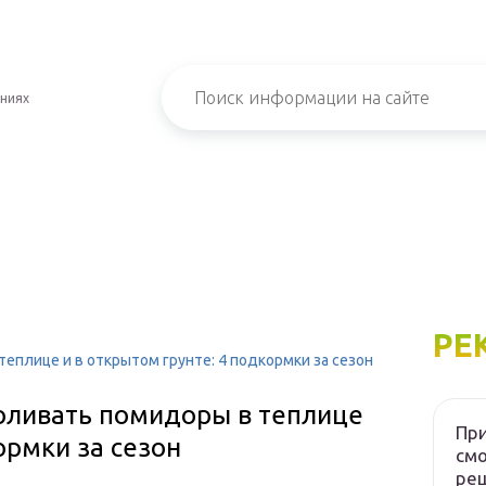
ениях
РЕ
еплице и в открытом грунте: 4 подкормки за сезон
поливать помидоры в теплице
При
ормки за сезон
см
ре