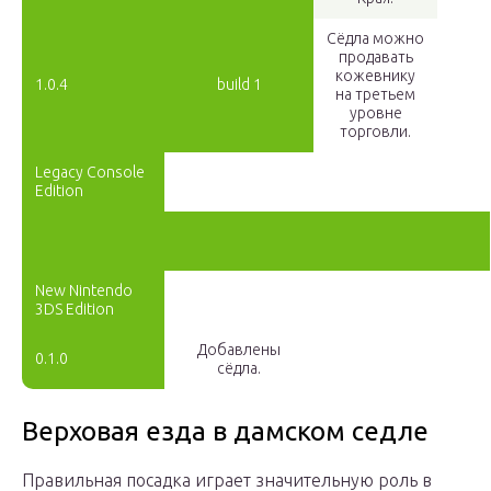
Сёдла можно
продавать
кожевнику
1.0.4
build 1
на третьем
уровне
торговли.
Legacy Console
Edition
New Nintendo
3DS Edition
Добавлены
0.1.0
сёдла.
Верховая езда в дамском седле
Правильная посадка играет значительную роль в