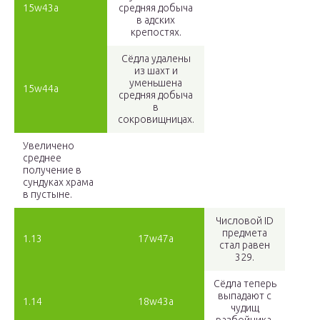
15w43a
средняя добыча
в адских
крепостях.
Сёдла удалены
из шахт и
уменьшена
15w44a
средняя добыча
в
сокровищницах.
Увеличено
среднее
получение в
сундуках храма
в пустыне.
Числовой ID
предмета
1.13
17w47a
стал равен
329.
Сёдла теперь
выпадают с
1.14
18w43a
чудищ