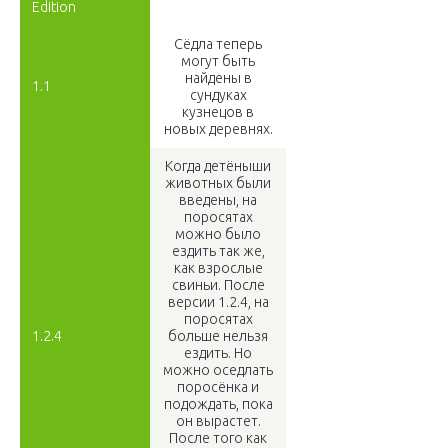
Edition
Сёдла теперь
могут быть
найдены в
1.1
сундуках
кузнецов в
новых деревнях.
Когда детёныши
животных были
введены, на
поросятах
можно было
ездить так же,
как взрослые
свиньи. После
версии 1.2.4, на
поросятах
1.2.4
больше нельзя
ездить. Но
можно оседлать
поросёнка и
подождать, пока
он вырастет.
После того как