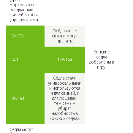
морковью для
осёдланных
свиней, чтобы
управлять ими.
Осёдланные
12w37a
свиньи могут
прыгать.
Конские
сёдла
1.6.1
13w16a
добавлены в
игру.
Сёдла стали
универсальными
и используются
и для свиней, и
13w18a
для лошадей,
тем самым
убирая
надобность в
конских сёдлах.
Сёдла могут