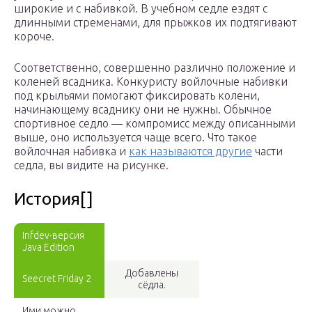
широкие и с набивкой. В учебном седле ездят с
длинными стременами, для прыжков их подтягивают
короче.
Соответственно, совершенно различно положение и
коленей всадника. Конкуристу войлочные набивки
под крыльями помогают фиксировать колени,
начинающему всаднику они не нужны. Обычное
спортивное седло — компромисс между описанными
выше, оно используется чаще всего. Что такое
войлочная набивка и
как называются другие
части
седла, вы видите на рисунке.
История[]
Infdev-версия
Java Edition
Добавлены
Seecret Friday 2
сёдла.
Ими можно