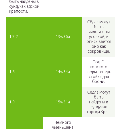
быть найдены в
сундуках адской
крепости.
Сёдла могут
быть
выловлены
1.7.2
13w36a
удочкой, и
описывается
оно как
сокровище.
Под ID
конского
1.8
14w34a
седла теперь
стойка для
брони.
Сёдла могут
быть
1.9
15w31a
найдены в
сундуках
города Края.
Немного
уменьшена