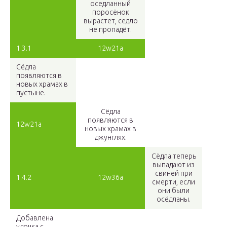
оседланный
поросёнок
вырастет, седло
не пропадёт.
1.3.1
12w21a
Сёдла
появляются в
новых храмах в
пустыне.
Сёдла
появляются в
12w21a
новых храмах в
джунглях.
Сёдла теперь
выпадают из
свиней при
1.4.2
12w36a
смерти, если
они были
осёдланы.
Добавлена
удочка с