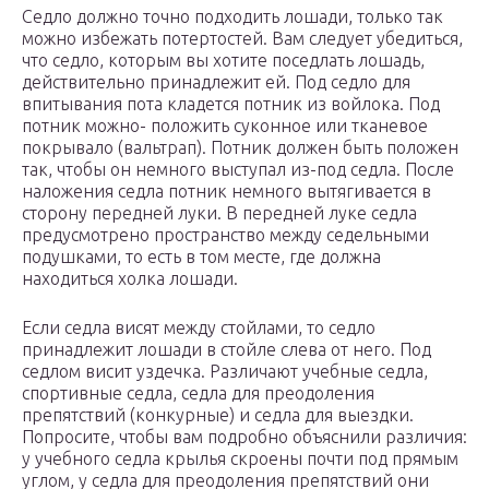
Седло должно точно подходить лошади, только так
можно избежать потертостей. Вам следует убедиться,
что седло, которым вы хотите поседлать лошадь,
действительно принадлежит ей. Под седло для
впитывания пота кладется потник из войлока. Под
потник можно- положить суконное или тканевое
покрывало (вальтрап). Потник должен быть положен
так, чтобы он немного выступал из-под седла. После
наложения седла потник немного вытягивается в
сторону передней луки. В передней луке седла
предусмотрено пространство между седельными
подушками, то есть в том месте, где должна
находиться холка лошади.
Если седла висят между стойлами, то седло
принадлежит лошади в стойле слева от него. Под
седлом висит уздечка. Различают учебные седла,
спортивные седла, седла для преодоления
препятствий (конкурные) и седла для выездки.
Попросите, чтобы вам подробно объяснили различия:
у учебного седла крылья скроены почти под прямым
углом, у седла для преодоления препятствий они