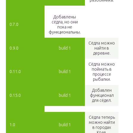
разбойника.
Добавлены
сёдла, но они
0.7.0
пока не
функциональны.
Сёдла можно
0.9.0
build 1
найти в
деревне.
Сёдла можно
поймать в
0.11.0
build 1
процессе
рыбалки.
Добавлен
0.15.0
build 1
функционал
для сёдел.
Сёдла теперь
можно найти
1.0
build 1
в городах
Края.