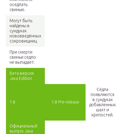
оседлать
свинью.
Могут быть
найдены в
сундуках
нововведённых
сокровищниц.
При смерти
свиньи седло
не выпадает.
Бета-версия
Java Edition
Сёдла
появляются
в сундуках
1.8
1.8 Pre-release
добавленных
шахт и
крепостей.
Официальный
выпуск Java