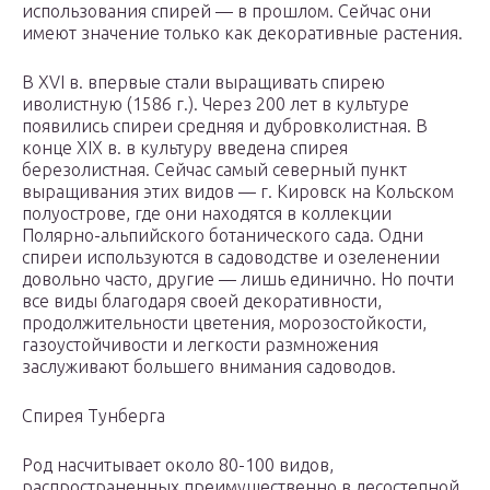
использования спирей — в прошлом. Сейчас они
имеют значение только как декоративные растения.
В XVI в. впервые стали выращивать спирею
иволистную (1586 г.). Через 200 лет в культуре
появились спиреи средняя и дубровколистная. В
конце XIX в. в культуру введена спирея
березолистная. Сейчас самый северный пункт
выращивания этих видов — г. Кировск на Кольском
полуострове, где они находятся в коллекции
Полярно-альпийского ботанического сада. Одни
спиреи используются в садоводстве и озеленении
довольно часто, другие — лишь единично. Но почти
все виды благодаря своей декоративности,
продолжительности цветения, морозостойкости,
газоустойчивости и легкости размножения
заслуживают большего внимания садоводов.
Спирея Тунберга
Род насчитывает около 80-100 видов,
распространенных преимущественно в лесостепной,