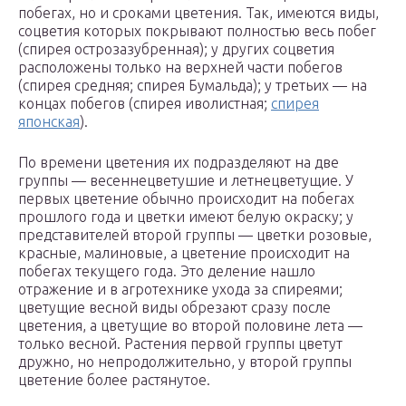
побегах, но и сроками цветения. Так, имеются виды,
соцветия которых покрывают полностью весь побег
(спирея острозазубренная); у других соцветия
расположены только на верхней части побегов
(спирея средняя; спирея Бумальда); у третьих — на
концах побегов (спирея иволистная;
спирея
японская
).
По времени цветения их подразделяют на две
группы — весеннецветушие и летнецветущие. У
первых цветение обычно происходит на побегах
прошлого года и цветки имеют белую окраску; у
представителей второй группы — цветки розовые,
красные, малиновые, а цветение происходит на
побегах текущего года. Это деление нашло
отражение и в агротехнике ухода за спиреями;
цветущие весной виды обрезают сразу после
цветения, а цветущие во второй половине лета —
только весной. Растения первой группы цветут
дружно, но непродолжительно, у второй группы
цветение более растянутое.