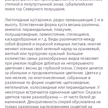
степной и полупустынной зонах, субальпийском
поясе гор Северного полушария.
Листопадные кустарники, редко превышающие 2 м в
высоту. Естественная форма куста весьма различна,
имеются: пирамидальные, плакучие,
полушаровидные, прямостоячие, стелющиеся,
каскадообразные и т.д. Виды различаются между
собой формой и окраской изящных листьев, многие
меняют осенью свой зеленый наряд на оранжевый,
желтый или пурпурово-красный. Большое
количество самых разнообразных видов позволяет
при умелом подборе добиться их непрерывного
цветения с весны до глубокой осени. Спиреи ценятся
за обильное и продолжительное цветение. Цветки у
них мелкие, но многочисленные, собранные в
различные по форме соцветия: щитковидные,
метельчатые, колосовидные или пирамидальные. У
некоторых встречаются одиночные цветки. Окраска
цветков также разнообразна — от чисто белой до
малиновой. Декоративность спирей обусловлена не
только различным расположением соцветий на