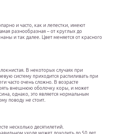
арно и часто, как и лепестки, имеют
мая разнообразная – от круглых до
наны и так далее. Цвет меняется от красного
й
локнистая. В некоторых случаях при
евую систему приходится распиливать при
и часто очень сложно. В возрасте
ерять внешнюю оболочку коры, и может
есина, однако, это является нормальным
му поводу не стоит.
есте несколько десятилетий.
авильном уходе может доходить до 50 лет.