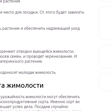
и растения
место для посадки. От этого будет зависеть
ть растение и обеспечить надлежащий уход.
укореняют отводки вьющейся жимолости.
посев семян, и проводят черенкование. И
атеринского растения.
лодоносит молодая жимолость.
та жимолости
урожайность жимолости могут обеспечить
ысокопродуктивные сорта. Именно сорт во
ешает успех дела. Посадив случайно