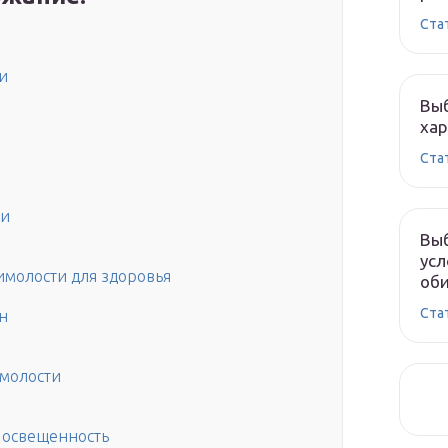
Ста
и
Выб
хар
Ста
ии
Выб
усл
имолости для здоровья
оби
Ста
н
имолости
и освещенность