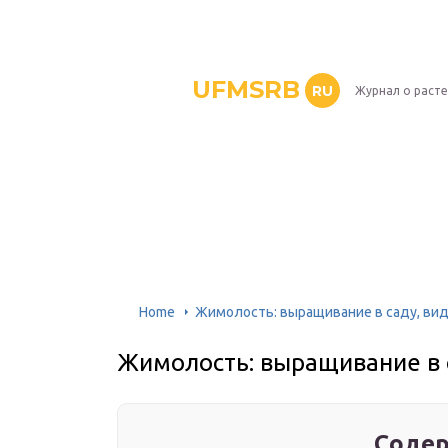
UFMSRB
RU
Журнал о раст
Home
Жимолость: выращивание в саду, вид
Жимолость: выращивание в с
Содер