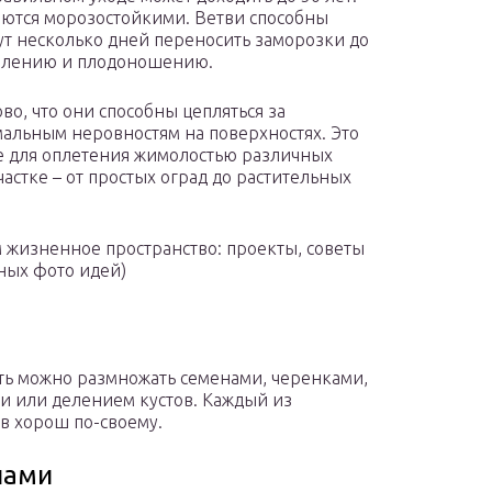
яются морозостойкими. Ветви способны
ут несколько дней переносить заморозки до
опылению и плодоношению.
о, что они способны цепляться за
мальным неровностям на поверхностях. Это
е для оплетения жимолостью различных
астке – от простых оград до растительных
 жизненное пространство: проекты, советы
ных фото идей)
ь можно размножать семенами, черенками,
и или делением кустов. Каждый из
в хорош по-своему.
нами