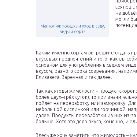
приобрет
сеянец с
не добьё
могли бы
потенциа
Магнолия: посадка и уход в саду,
виды и сорта
Каким именно сортам вы решите отдать пре
вкусовых предпочтений и того, как вы соби
основном для употребления в свежем виде
вкусом, разного срока созревания, напри
Елизавета, Заречная и так далее.
Так как ягоды жимолости – продукт скороп
более двух–трёх суток), то при значительно
пойдёт на переработку или заморозку. Для
небольшой кислинкой или горчинкой, напр
далее. Продукты переработки из них из-з
больше. Хотя это дело вкуса, конечно, и е
Здесь же хочу заметить, что жимолость – ку