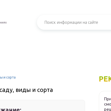
ениях
РЕ
ы и сорта
аду, виды и сорта
При
см
жание:
ре