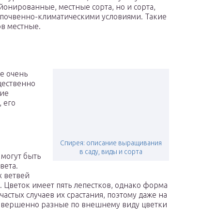
йонированные, местные сорта, но и сорта,
 почвенно-климатическими условиями. Такие
ов местные.
е очень
щественно
ние
, его
Спирея: описание выращивания
в саду, виды и сорта
могут быть
вета.
х ветвей
в. Цветок имеет пять лепестков, однако форма
астых случаев их срастания, поэтому даже на
совершенно разные по внешнему виду цветки