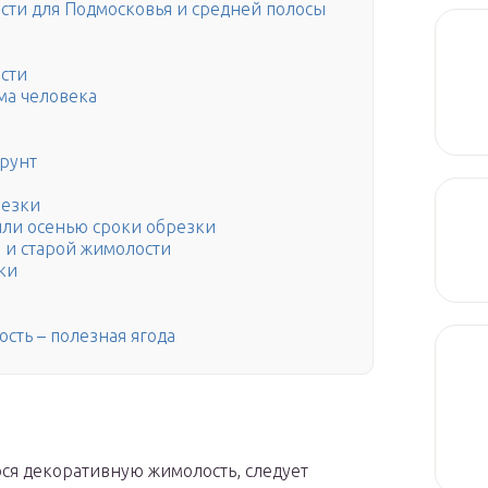
сти для Подмосковья и средней полосы
сти
ма человека
грунт
резки
или осенью сроки обрезки
 и старой жимолости
ки
сть – полезная ягода
ся декоративную жимолость, следует