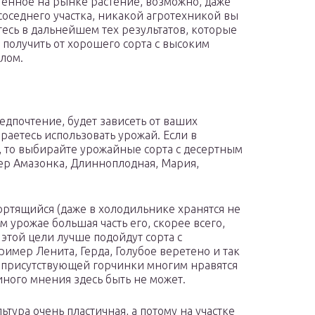
ённое на рынке растение, возможно, даже
 соседнего участка, никакой агротехникой вы
тесь в дальнейшем тех результатов, которые
 получить от хорошего сорта с высоким
лом.
дпочтение, будет зависеть от ваших
раетесь использовать урожай. Если в
, то выбирайте урожайные сорта с десертным
мер Амазонка, Длинноплодная, Мария,
ортящийся (даже в холодильнике хранятся не
м урожае большая часть его, скорее всего,
 этой цели лучше подойдут сорта с
имер Ленита, Герда, Голубое веретено и так
а присутствующей горчинки многим нравятся
диного мнения здесь быть не может.
льтура очень пластичная, а потому на участке