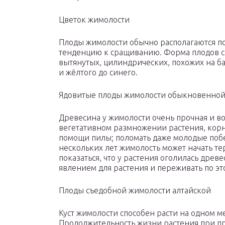
Цветок жимолости
Плоды жимолости обычно располагаются поп
тенденцию к сращиванию. Форма плодов са
вытянутых, цилиндрических, похожих на ба
и жёлтого до синего.
Ядовитые плоды жимолости обыкновенно
Древесина у жимолости очень прочная и во
вегетативном размножении растения, корн
помощи пилы; поломать даже молодые побег
нескольких лет жимолость может начать т
показаться, что у растения оголилась древ
явлением для растения и переживать по это
Плоды съедобной жимолости алтайской
Куст жимолости способен расти на одном м
Продолжительность жизни растения при пр