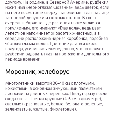
другому. На родине, в Северной Америке, рудбекия
носит имя «Черноглазая Сюзанна», ведь цветок, если
на него посмотреть сверху, напоминает глаз на лице
загорелой девушки из южных штатов. В свою
очередь в Украине, где растения также является
популярным, его именуют «Глаз вола», ведь цвет
лепестков напоминает окрас этих животных, а в
середине расположена чёрная коробочка, подобная
чёрным глазам волов. Цветение длиться около
полугода, усиливаясь еженедельно, что позволяет
рудбекии радовать глаз на протяжении длительного
периода времени.
Морозник, хелеборус
Многолетники высотой 30–40 см с плотными,
кожистыми, в основном зимующими пальчатыми
листьями на длинных черешках. Цветут сразу после
схода снега. Цветки крупные (4-6 см в диаметре),
светлые (красноватые, белые, беловато-зеленые,
зеленоватые, желтые, фиолетовые).