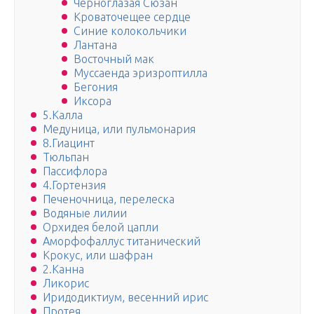
Черноглазая Сюзан
Кроваточещее сердце
Синие колокольчики
Лантана
Восточный мак
Муссаенда эризроптилла
Бегония
Иксора
5.Калла
Медуница, или пульмонария
8.Гиацинт
Тюльпан
Пассифлора
4.Гортензия
Печеночница, перелеска
Водяные лилии
Орхидея белой цапли
Аморфофаллус титанический
Крокус, или шафран
2.Канна
Ликорис
Иридодиктиум, весенний ирис
Протея