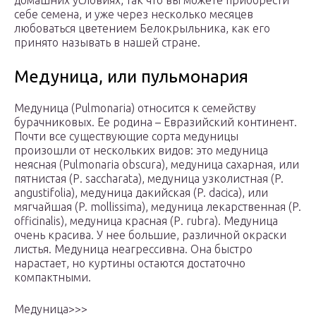
домашних условиях, так что вы можете приобрести
себе семена, и уже через несколько месяцев
любоваться цветением Белокрыльника, как его
принято называть в нашей стране.
Медуница, или пульмонария
Медуница (Pulmonaria) относится к семейству
бурачниковых. Ее родина – Евразийский континент.
Почти все существующие сорта медуницы
произошли от нескольких видов: это медуница
неясная (Pulmonaria obscura), медуница сахарная, или
пятнистая (Р. saccharata), медуница узколистная (P.
angustifolia), медуница дакийская (P. dacica), или
мягчайшая (P. mollissimа), медуница лекарственная (P.
officinalis), медуница красная (Р. rubra). Медуница
очень красива. У нее большие, различной окраски
листья. Медуница неагрессивна. Она быстро
нарастает, но куртины остаются достаточно
компактными.
Медуница>>>