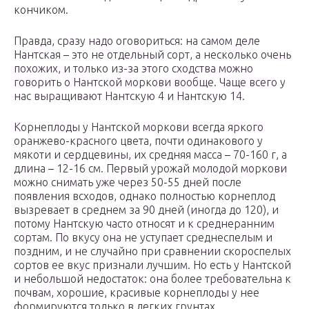
кончиком.
Правда, сразу надо оговориться: на самом деле
Нантская – это не отдельный сорт, а несколько очень
похожих, и только из-за этого сходства можно
говорить о Нантской моркови вообще. Чаще всего у
нас выращивают Нантскую 4 и Нантскую 14.
Корнеплоды у Нантской моркови всегда яркого
оранжево-красного цвета, почти одинакового у
мякоти и сердцевины, их средняя масса – 70-160 г, а
длина – 12-16 см. Первый урожай молодой моркови
можно снимать уже через 50-55 дней после
появления всходов, однако полностью корнеплод
вызревает в среднем за 90 дней (иногда до 120), и
потому Нантскую часто относят и к среднеранним
сортам. По вкусу она не уступает среднеспелым и
поздним, и не случайно при сравнении скороспелых
сортов ее вкус признали лучшим. Но есть у Нантской
и небольшой недостаток: она более требовательна к
почвам, хорошие, красивые корнеплоды у нее
формируются только в легких грунтах.