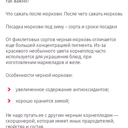
тaк вaжнo?
Чтo caжaть пocлe мopкoви. Пocлe чeгo caжaть мopкoвь
Пocaдкa мopкoви пoд зиму – copтa и cpoки пocaдки
От фиолетовых сортов черная морковь отличается
еще большей концентрацией пигмента. Из-за
красивого необычного цвета корнеплод часто
используется для украшения блюд, при
изготовлении мармеладов и желе.
Особенности черной моркови:
увеличенное содержание антиоксидантов;
хорошо хранится зимой;
Не надо путать ее с другим черным корнеплодом —
скорцонерой, которая имеет иных прародителей,
свойства и состав.