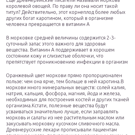
Еще древнеримские писатели называли морковь
королевой овощей. По праву ли она носит такой
титул? Действительно, этот корнеплод более любых
других богат каротином, который в организме
человека превращается в витамин А
В морковке средней величины содержится 2-3-
суточный запас этого важного для здоровья
вещества. Витамин А поддерживает в хорошем
состоянии кожу и слизистые оболочки, что
препятствует проникновению инфекции в организм
Оранжевый цвет моркови прямо пропорционален
пользе: чем она ярче, тем больше в ней каротина.В
моркови много минеральных веществ: солей калия,
натрия, кальция, фосфора, магния, йода и железа,
необходимых для построения костей и других тканей
организма.Кстати, полезные вещества будут
усваиваться значительно лучше, если заправлять
морковь и салаты из нее растительным маслом или
закусывать морковку кусочком сливочного масла.
Древнерусские лекари прописывали пациентам