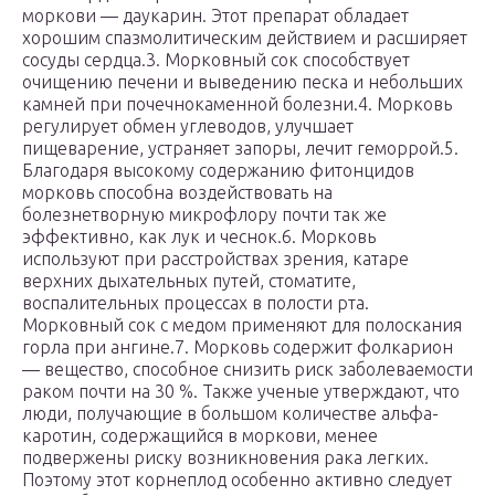
моркови — даукарин. Этот препарат обладает
хорошим спазмолитическим действием и расширяет
сосуды сердца.3. Морковный сок способствует
очищению печени и выведению песка и небольших
камней при почечнокаменной болезни.4. Морковь
регулирует обмен углеводов, улучшает
пищеварение, устраняет запоры, лечит геморрой.5.
Благодаря высокому содержанию фитонцидов
морковь способна воздействовать на
болезнетворную микрофлору почти так же
эффективно, как лук и чеснок.6. Морковь
используют при расстройствах зрения, катаре
верхних дыхательных путей, стоматите,
воспалительных процессах в полости рта.
Морковный сок с медом применяют для полоскания
горла при ангине.7. Морковь содержит фолкарион
— вещество, способное снизить риск заболеваемости
раком почти на 30 %. Также ученые утверждают, что
люди, получающие в большом количестве альфа-
каротин, содержащийся в моркови, менее
подвержены риску возникновения рака легких.
Поэтому этот корнеплод особенно активно следует