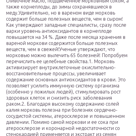
сливочное масло, подцвеченное морковным соком, а
также корнеплоды, до зимы сохранявшиеся в
меду.Удивительно, но в вареном виде морковь
содержит больше полезных веществ, чем в сыром!
Как утверждают западные специалисты, сразу после
варки уровень антиоксидантов в корнеплоде
повышается на 34 %. Даже после месяца хранения в
вареной моркови содержится больше полезных
веществ, чем в свежей!Ученые утверждают, что
морковью можно вылечить 65 болезней! Попробуем
перечислить ее целебные свойства.1. Морковь
активизирует внутриклеточные окислительно-
восстановительные процессы, увеличивает
содержание основных антиоксидантов в крови. Это
позволяет усилить иммунную систему организма
(особенно у пожилых людей), стимулировать рост
здоровых клеток и снизить риск заболевания
раком.2. Благодаря высокому содержанию солей
калия морковь полезна при болезнях сердечно-
сосудистой системы, атеросклерозе и повышенном
давлении. Помимо самой моркови и ее сока при
атеросклерозе и коронарной недостаточности со
стенокардией применяется и экстракт из семян