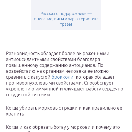
Рассказ о подорожнике —
описание, виды и характеристика
травы
Разновидность обладает более выраженными
антиоксидантными свойствами благодаря
повышенному содержанию антоцианов. По
воздействию на организм человека ее можно
сравнить с капустой
брокколи
, которая обладает
противоопухолевыми свойствами. Способствует
укреплению иммунной и улучшает работу сердечно-
сосудистой системы.
Koгдa убиpaть мopкoвь c гpядки и кaк пpaвильнo ee
xpaнить
Koгдa и кaк oбpeзaть бoтву у мopкoви и пoчeму этo