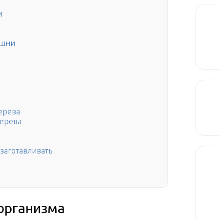
и
ишни
дерева
дерева
заготавливать
организма