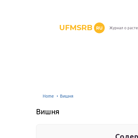
UFMSRB
RU
Журнал о раст
Home
Вишня
Вишня
Содер