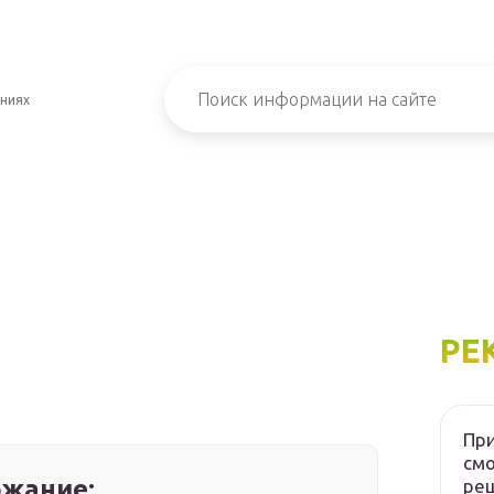
ениях
РЕ
При
см
жание:
ре