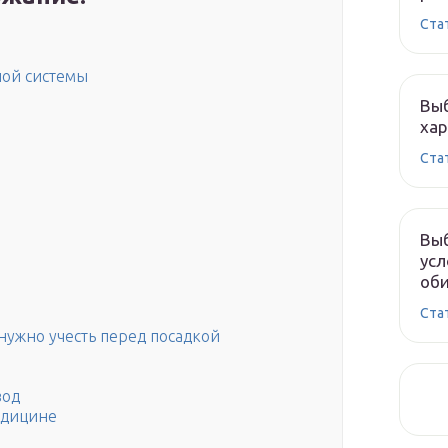
Ста
ой системы
Выб
хар
Ста
Выб
усл
оби
Ста
 нужно учесть перед посадкой
вод
едицине